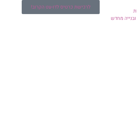
לרכישת כרטיס לדו-עט הקרוב!