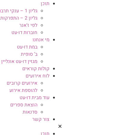
תוכן
גליון 1 – ענקי תרבות
גליון 2 – התפרקות ובנייה מחדש
לפי ז'אנר
חוברות דו-עט
מי אנחנו
במת דו-עט
ב’ סופית
מגזין דו-עט אונליין
קולות קוראים
לוח אירועים
אירועים קרובים
להוספת אירוע
עוד מבית דו-עט
הוצאת ספרים
סדנאות
צור קשר
תוכן