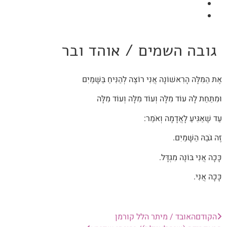
גובה השמים / אוהד ובר
אֶת הַמִּלָּה הָרִאשׁוֹנָה אֲנִי רוֹצֶה לְהַנִּיחַ בַּשָּׁמַיִם
וּמִתַּחַת לָהּ עוֹד מִלָּה וְעוֹד מִלָּה וְעוֹד מִלָּה
עַד שֶׁאַגִּיעַ לָאֲדָמָה וְאֹמַר:
זֶה גֹּבַהּ הַשָּׁמַיִם.
כָּכָה אֲנִי בּוֹנֶה מִגְדָּל.
כָּכָה אֲנִי.
הקודם
האובד / מיתר הלל קורמן