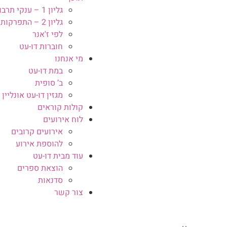
גליון 1 – ענקי תרבות
גליון 2 – התפרקות ובנייה מחדש
לפי ז'אנר
חוברות דו-עט
מי אנחנו
במת דו-עט
ב’ סופית
מגזין דו-עט אונליין
קולות קוראים
לוח אירועים
אירועים קרובים
להוספת אירוע
עוד מבית דו-עט
הוצאת ספרים
סדנאות
צור קשר