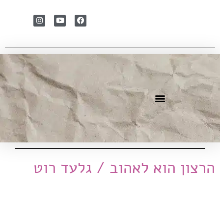
עוד מבית דו-עט
קולות קוראים
לוח אירועים
הרצון הוא לאהוב / גלעד רוט