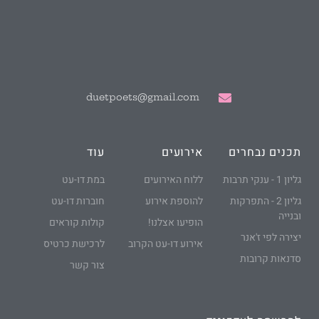
duetpoets@gmail.com
תכנים נבחרים
אירועים
עוד
גליון 1 - ענקי תרבות
ללוח האירועים
במת דו-עט
גליון 2 - התפרקות
להוספת אירוע
חוברות דו-עט
ובנייה
הופיעו אצלנו!
קולות קוראים
יצירה לפי ז'אנר
אירוע דו-עט הקרוב
לרכישת כרטיס
סדנאות קרובות
צור קשר