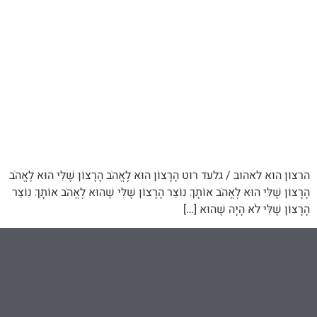
הרצון הוא לאהוב / גלעד רוט הָרָצוֹן הוּא לֶאֱהֹב הָרָצוֹן שֶׁלִּי הוּא לֶאֱהֹב
הָרָצוֹן שֶׁלִּי הוּא לֶאֱהֹב אוֹתָךְ נוֹצַר הָרָצוֹן שֶׁלִּי שֶׁהוּא לֶאֱהֹב אוֹתָךְ נוֹצַר
הָרָצוֹן שֶׁלִּי לֹא הָיָה שֶׁהוּא […]