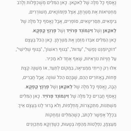
נֶאֱסֹף כָּל מִלָּה שֶׁל לַאקַאן. כָּאן הַמִּלִּים מְשֻׁכְפָּלוֹת וְלָרֹב
מַחְטִיאוֹת אֶת מַטְּרָתָן, אֵצֶל פִּזְמוֹנָאִים, מְשׁוֹרְרִים,
בִּימָאִים, תַּסְרִיטָאִים, סוֹפְרִים, אֲבָל נֶאֱסֹף כָּל מִלָּה שֶׁל
לַאקַאן
וְשֶׁל
זִיגְמוֹנְד פְרוֹיְד
וְשֶׁל
פְרַנְץ קַפְקָא
.
כָּאן הַמִּלִּים אִבְּדוּ מִזְּמַן אֶת מַטְּרָתָן. כָּאן הַכֹּל בְּעֶצֶם
"דּוֹקְיוֹמֵנְט נַפְשִׁי", "עֵדוּת", "בְּגוּף רִאשׁוֹן", "בְּגוּף שְׁלִישִׁי",
עַל חֲוָיוֹת נוֹרָאִיּוֹת, שֶׁאַף אֶחָד לֹא מַכִּיר.
אִלּוּ רַק הָיִיתִי מַמְצִיאָה, בִּמְקוֹם לְתַעֵד, אוֹ מְשַׁנָּה קְצָת
פָּחוֹת, בָּאֲזוֹרִים הַהֵם, שֶׁבָּהֶם הַכֹּל שׁוֹנֶה. אֲבָל חֲבֵרִים,
הָבָה, נֶאֱסֹף כָּל מִלָּה שֶׁל
לַאקַאן
וְשֶׁל
פְרַנְץ קַפְקָא
.
נֶאֱסֹף חֲבֵרִים כָּל מִלָּה שֶׁל
זִיגְמוֹנְד פְרוֹיְד
. כָּאן הַמִּלִּים
מִשְׁתַּנּוֹת, מִתְקַצְּרוֹת, מֻחְלָפוֹת, וְלֹא בָּרוּר לָנוּ בְּעֶצֶם אֵיךְ
בִּכְלָל אֶפְשָׁר לִכְתֹּב, כְּשֶׁהַמִּלִּים נִמְחָקוֹת
מֵעַצְמָן, נִפְלָטוֹת מֵהַפֶּה בְּטָעוּת, כְּשֶׁדַּוְקָא מִתְכַּוְּנִים