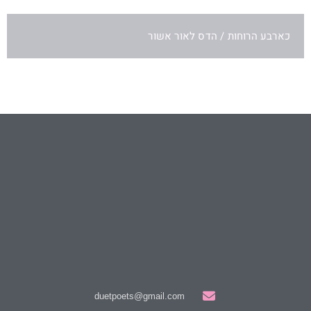
כארבע הרוחות / הדס לאור אשור
duetpoets@gmail.com