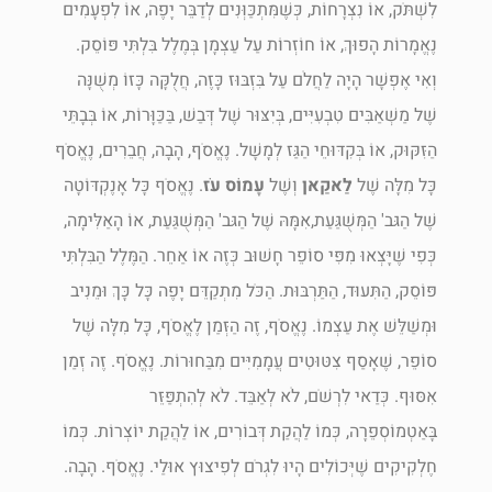
לִשְׁתֹּק, אוֹ נִצְרָחוֹת, כְּשֶׁמִּתְכַּוְּנִים לְדַבֵּר יָפֶה, אוֹ לִפְעָמִים
נֶאֱמָרוֹת הָפוּךְ, אוֹ חוֹזְרוֹת עַל עַצְמָן בְּמֶלֶל בִּלְתִּי פּוֹסֵק.
וְאִי אֶפְשָׁר הָיָה לַחֲלֹם עַל בִּזְבּוּז כָּזֶה, חֲלֻקָּה כָּזוֹ מְשֻׁנָּה
שֶׁל מַשְׁאַבִּים טִבְעִיִּים, בְּיִצּוּר שֶׁל דְּבַשׁ, בַּכַּוָּרוֹת, אוֹ בְּבָתֵּי
הַזִּקּוּק, אוֹ בְּקִדּוּחֵי הַגַּז לְמָשָׁל. נֶאֱסֹף, הָבָה, חֲבֵרִים, נֶאֱסֹף
כָּל מִלָּה שֶׁל
לַאקַאן
וְשֶׁל
עָמוֹס עֹז
. נֶאֱסֹף כָּל אָנֶקְדּוֹטָה
שֶׁל הַגּב' הַמְּשֻׁגַּעַת,אִמָּהּ שֶׁל הַגּב' הַמְּשֻׁגַּעַת, אוֹ הָאַלִּימָה,
כְּפִי שֶׁיָּצְאוּ מִפִּי סוֹפֵר חָשׁוּב כְּזֶה אוֹ אַחֵר. הַמֶּלֶל הַבִּלְתִּי
פּוֹסֵק, הַתִּעוּד, הַתַּרְבּוּת. הַכֹּל מִתְקַדֵּם יָפֶה כָּל כָּךְ וּמֵנִיב
וּמְשַׁלֵּשׁ אֶת עַצְמוֹ. נֶאֱסֹף, זֶה הַזְּמַן לֶאֱסֹף, כָּל מִלָּה שֶׁל
סוֹפֵר, שֶׁאָסַף צִטּוּטִים עֲמָמִיִּים מִבַּחוּרוֹת. נֶאֱסֹף. זֶה זְמַן
אִסּוּף. כְּדַאי לִרְשֹׁם, לֹא לְאַבֵּד. לֹא לְהִתְפַּזֵּר
בָּאַטְמוֹסְפֵרָה, כְּמוֹ לַהֲקַת דְּבוֹרִים, אוֹ לַהֲקַת יוֹצְרוֹת. כְּמוֹ
חֶלְקִיקִים שֶׁיְּכוֹלִים הָיוּ לִגְרֹם לְפִיצוּץ אוּלַי. נֶאֱסֹף. הָבָה.