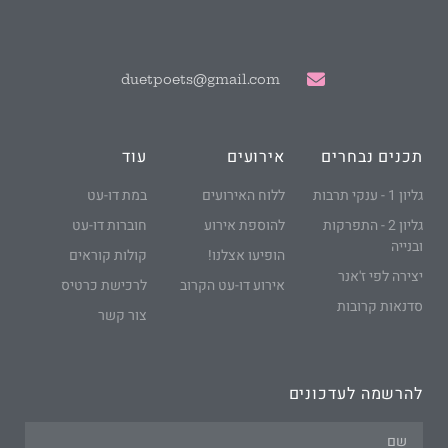
duetpoets@gmail.com
תכנים נבחרים
אירועים
עוד
גליון 1 - ענקי תרבות
ללוח האירועים
במת דו-עט
גליון 2 - התפרקות
להוספת אירוע
חוברות דו-עט
ובנייה
הופיעו אצלנו!
קולות קוראים
יצירה לפי ז'אנר
אירוע דו-עט הקרוב
לרכישת כרטיס
סדנאות קרובות
צור קשר
להרשמה לעדכונים