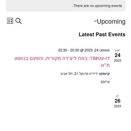
There are no upcoming events.
ent
Events
Upcoming
Search
List
Select
ews
Search
date.
Latest Past Events
ion
and
אוגוסט 24, 2023 @ 20:30
-
22:30
אוג
Views
24
דו-עט19#: במה ליצירה מקורית, והפעם בנושא:
2023
gation
ת"א
קיוסקו
ידידיה פרנקל 31, תל אביב
ש"ח30
ינו
26
2023