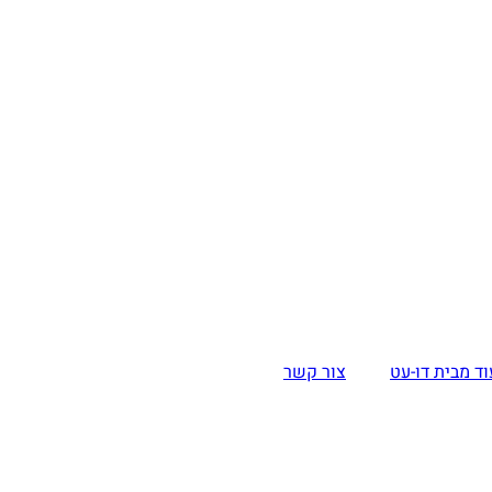
וד מבית דו-עט
צור קשר