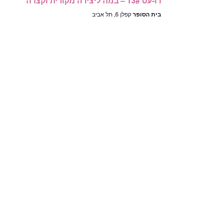
דו-עט 13# – במה ליצירה מקורית וקצרה
בית הסופר
קפלן 6, תל אביב