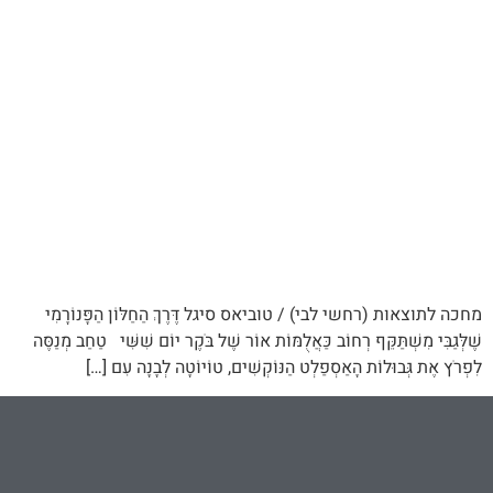
מחכה לתוצאות (רחשי לבי) / טוביאס סיגל דֶּרֶךְ הַחַלּוֹן הַפָּנוֹרָמִי
שֶׁלְּגַבִּי מִשְׁתַּקֵּף רְחוֹב כַּאֲלֻמּוֹת אוֹר שֶׁל בֹּקֶר יוֹם שִׁשִּׁי טַחַב מְנַסֶּה
לִפְרֹץ אֶת גְּבוּלוֹת הָאַסְפַלְט הַנּוֹקְשִׁים, טוֹיוֹטָה לְבָנָה עִם […]