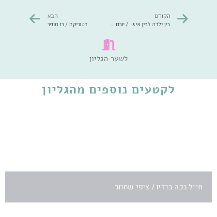
הקודם
הבא
בין ילדה לבין איש / יורם סלבסט
רטוריקה / רז סופר
לשער הגליון
לקטעים נוספים מהגליון
חייל בכה ברדיו / ציפי שחרור