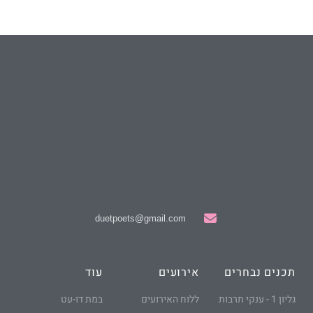
duetpoets@gmail.com
תכנים נבחרים
אירועים
עוד
גליון 1 - ענקי תרבות
ללוח האירועים
במת דו-עט