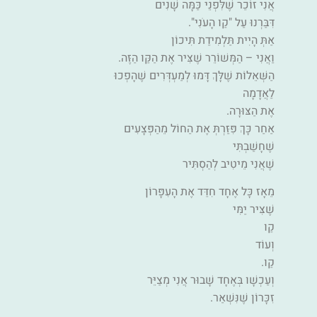
אֲנִי זוֹכֵר שֶׁלִּפְנֵי כַּמָּה שָׁנִים
דִּבַּרְנוּ עַל "קַו הָעֹנִי".
אַתְּ הָיִית תַּלְמִידַת תִּיכוֹן
וַאֲנִי – הַמְּשׁוֹרֵר שֶׁצִּיר אֶת הַקַּו הַזֶּה.
הַשְּׁאֵלוֹת שֶׁלָּךְ דָּמוּ לְמַעְדְּרִים שֶׁהָפְכוּ
לַאֲדָמָה
אֶת הַצּוּרָה.
אַחַר כָּךְ פִּזַּרְתְּ אֶת הַחוֹל מֵהַפְּצָעִים
שֶׁחָשַׁבְתִּי
שֶׁאֲנִי מֵיטִיב לְהַסְתִּיר
מֵאָז כָּל אֶחָד חִדֵּד אֶת הָעִפָּרוֹן
שֶׁצִּיר יַמִּי
קַו
וְעוֹד
קַו.
וְעַכְשָׁו בְּאֶחָד שָׁבוּר אֲנִי מְצַיֵּר
זִכָּרוֹן שֶׁנִּשְׁאַר.